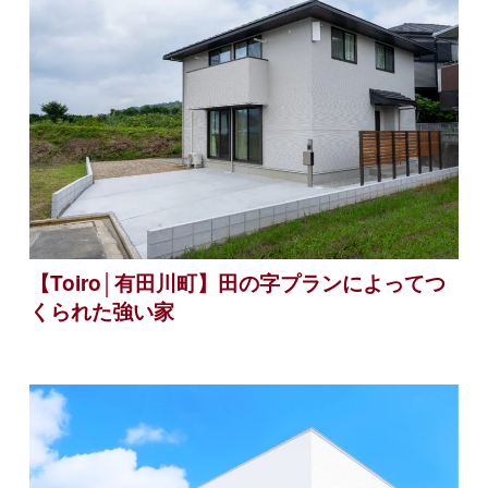
【Toiro│有田川町】田の字プランによってつ
くられた強い家