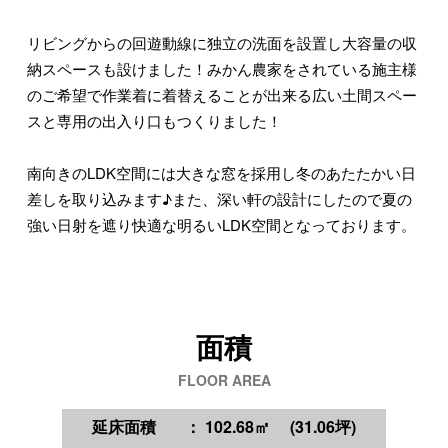
リビングからの回遊動線に
独立の洗面を設置し
大容量の収
納スペースも設けました！
みかん農家をされている施主様
のご希望で
作業着に着替えることが出来る広い土間スペー
スと
専用の出入り口もつくりました！
南向きのLDK空間には大きな窓を採用し
冬のあたたかい日
差しを取り込みます♪
また、深い軒の設計にしたので
夏の
強い日射を遮り
快適な明るいLDK空間となっております。
面積
FLOOR AREA
延床面積
： 102.68㎡
(31.06坪)