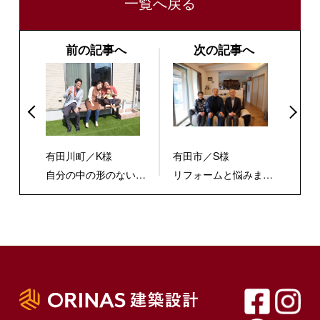
一覧へ戻る
前の記事へ
次の記事へ
有田川町／K様
有田市／S様
自分の中の形のないモ
リフォームと悩みまし
ヤモヤに輪郭を付けて
たが、思い切って建て
くれました！
替えて良かったです！