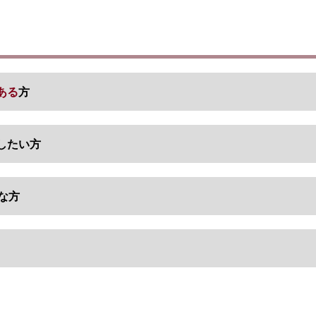
ある
方
したい方
な方