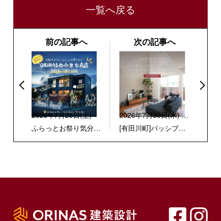
一覧へ戻る
前の記事へ
次の記事へ
2026年7月25日(土)
2026年7月30日(木) -
8月10日(月)
ふらっとお祭り気分！
[有田川町]パッシブ設
『ORINASの小さな夜
計でスマートに暮ら
店』
す、モダンデザインの
家 見学会