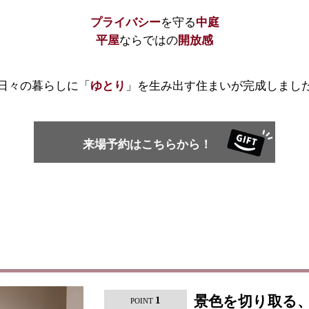
を守る
プライバシー
中庭
ならではの
平屋
開放感
日々の暮らしに「
」を生み出す住まいが完成しまし
ゆとり
来場予約はこちらから！
景色を切り取る
1
POINT