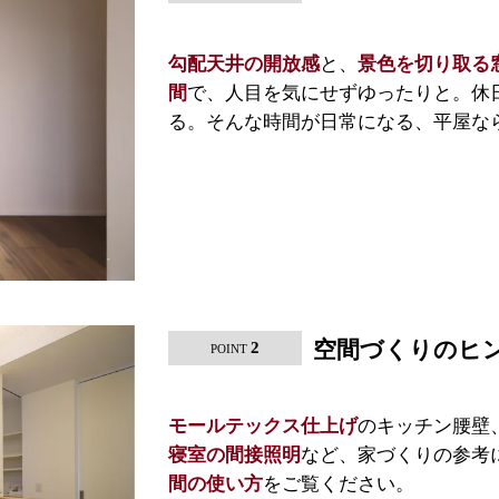
と、
勾配天井の開放感
景色を切り取る
で、人目を気にせずゆったりと。休
間
る。そんな時間が日常になる、平屋な
空間づくりのヒ
2
POINT
のキッチン腰壁
モールテックス仕上げ
など、家づくりの参考
寝室の間接照明
をご覧ください。
間の使い方