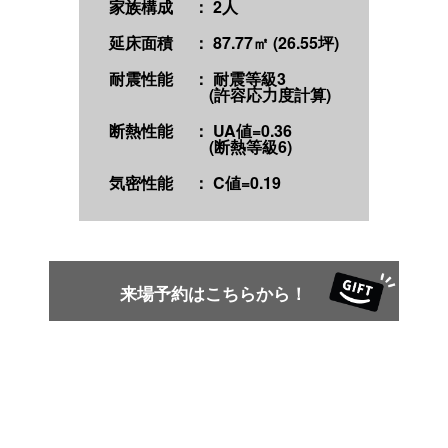
家族構成
： 2人
延床面積
： 87.77㎡ (26.55坪)
耐震性能
： 耐震等級3
(許容応力度計算)
断熱性能
： UA値=0.36
(断熱等級6)
気密性能
： C値=0.19
来場予約はこちらから！