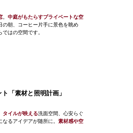
。
窓
中庭がもたらすプライベートな空
日の朝、コーヒー片手に景色を眺め
らではの空間です。
ント「素材と照明計画」
、
洗面空間、心安らぐ
タイルが映える
になるアイデアが随所に。
素材感や空