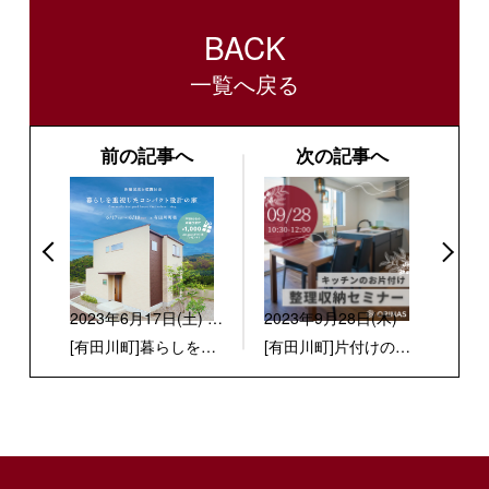
BACK
一覧へ戻る
前の記事へ
次の記事へ
2023年6月17日(土) -
2023年9月28日(木)
18日(日)
[有田川町]暮らしを重
[有田川町]片付けのプ
視したコンパクト設計
ロから学ぶ 整理収納
の家 完成お披露目会
セミナー