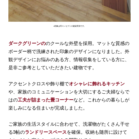
※画像は同コンセプトの建築実例です。
ダークグリーンの
のクールな外壁を採用。マットな質感の
ボーダー柄で洗練された印象のデザインになりました。外
観デザインにお悩みのある方、情報収集をしている方に、
是非ご参考としていただきたい建物です。
アクセントクロスや飾り棚で
オシャレに飾れるキッチン
や、家族のコミュニケーションを大切にするご夫婦ならで
はの
工夫が詰まった畳コーナー
など。これからの暮らしが
楽しみになる住まいが完成しました。
ご家族の生活スタイルに合わせて、洗濯物がたくさん干せ
る3帖の
ランドリースペース
を確保。収納も随所に設けて