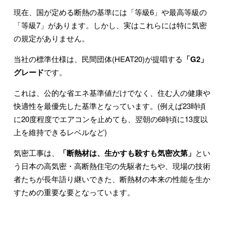
現在、国が定める断熱の基準には「等級6」や最高等級の
「等級7」があります。しかし、実はこれらには特に気密
の規定がありません。
当社の標準仕様は、民間団体(HEAT20)が提唱する
「G2」
グレード
です。
これは、公的な省エネ基準値だけでなく、住む人の健康や
快適性を最優先した基準となっています。(例えば23時頃
に20度程度でエアコンを止めても、翌朝の6時頃に13度以
上を維持できるレベルなど)
気密工事は、
「断熱材は、生かすも殺すも気密次第」
とい
う日本の高気密・高断熱住宅の先駆者たちや、現場の技術
者たちが長年語り継いできた、断熱材の本来の性能を生か
すための重要な要となっています。