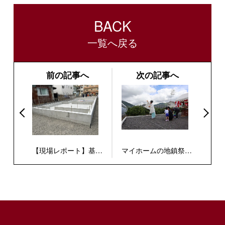
BACK
一覧へ戻る
前の記事へ
次の記事へ
【現場レポート】基礎
マイホームの地鎮祭を
＆先行配管が完了！全
執り行いました！
長20mのロングプラン